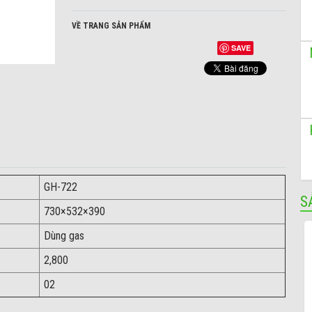
VỀ TRANG SẢN PHẨM
SAVE
GH-722
S
730×532×390
Dùng gas
2,800
02