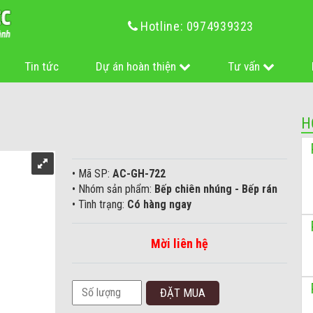
Hotline: 0974939323
Tin tức
Dự án hoàn thiện
Tư vấn
H
• Mã SP:
AC-GH-722
• Nhóm sản phẩm:
Bếp chiên nhúng - Bếp rán
• Tình trạng:
Có hàng ngay
Mời liên hệ