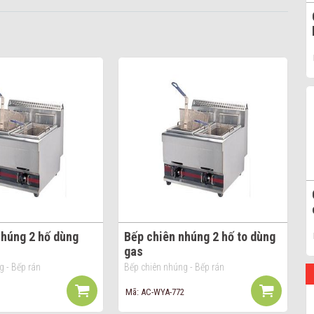
nhúng 2 hố dùng
Bếp chiên nhúng 2 hố to dùng
gas
g - Bếp rán
Bếp chiên nhúng - Bếp rán
Mã: AC-WYA-772