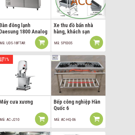
Bàn đông lạnh
Xe thu đồ bẩn nhà
Daesung 1800 Analog
hàng, khách sạn
Mã: UDS-18FTAR
Mã: SP0305
1%
Máy cưa xương
Bếp công nghiệp Hàn
Quốc 6
Mã: AC-J210
Mã: AC-HQ-06