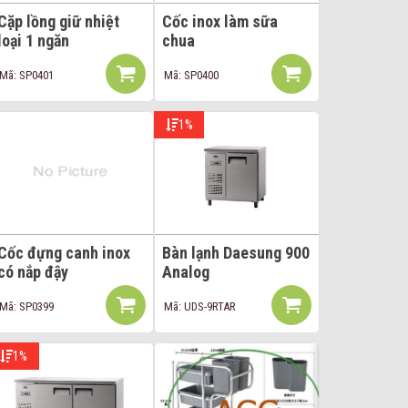
Cặp lồng giữ nhiệt
Cốc inox làm sữa
loại 1 ngăn
chua
Mã: SP0401
Mã: SP0400
1%
Cốc đựng canh inox
Bàn lạnh Daesung 900
có nắp đậy
Analog
Mã: SP0399
Mã: UDS-9RTAR
1%