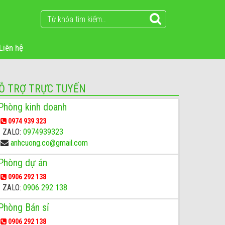
Liên hệ
Ỗ TRỢ TRỰC TUYẾN
Phòng kinh doanh
0974 939 323
ZALO:
0974939323
anhcuong.co@gmail.com
Phòng dự án
0906 292 138
ZALO:
0906 292 138
Phòng Bán sỉ
0906 292 138