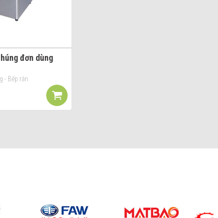
nhúng đơn dùng
g - Bếp rán