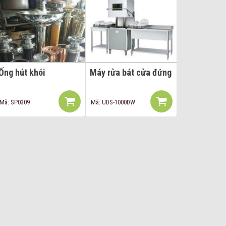
Ống hút khói
Máy rửa bát cửa đứng
Mã: SP0309
Mã: UDS-1000DW