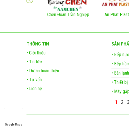
Chen Đoàn Trần Nghiệp
An Phat Plast
THÔNG TIN
SẢN PH
• Giới thiệu
• Bếp nướ
• Tin tức
• Bếp hầm
• Dự án hoàn thiện
• Bàn lạnh
• Tư vấn
• Thiết b
• Liên hệ
• Máy gấp
1
2
Google Maps