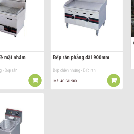
bề mặt nhám
Bếp rán phẳng dài 900mm
g - Bếp rán
Bếp chiên nhúng - Bếp rán
2
Mã: AC-GH-900