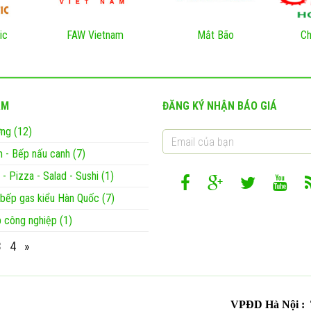
ic
FAW Vietnam
Mắt Bão
Ch
ẨM
ĐĂNG KÝ NHẬN BÁO GIÁ
ng (12)
 - Bếp nấu canh (7)
 - Pizza - Salad - Sushi (1)
ị bếp gas kiểu Hàn Quốc (7)
 công nghiệp (1)
3
4
»
VPĐD Hà Nội : T