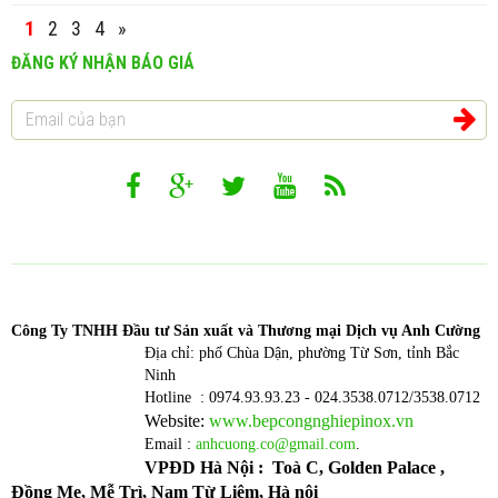
1
2
3
4
»
ĐĂNG KÝ NHẬN BÁO GIÁ
Công T
y TNHH Đầu tư Sản xuất và Thương mại Dịch vụ Anh Cường
Địa chỉ: phố Chùa Dận, phường Từ Sơn, tỉnh Bắc
Ninh
Hotline : 0974.93.93.23 - 024.3538.0712/3538.0712
Website:
www.bepcongnghiepinox.vn
Email :
anhcuong.co@gmail.com
.
VPĐD Hà Nội : Toà C, Golden Palace ,
Đồng Me, Mễ Trì, Nam Từ Liêm, Hà nội