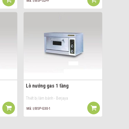
Mã: I/BSP-32PF
Lò nướng gas 1 tầng
Thiết bị làm bánh - Berjaya
Mã: I/BSP-G30-1