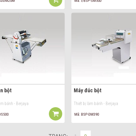
-SDDM20M
Mã: I/BSP-SM50D
n bột
Máy đúc bột
làm bánh - Berjaya
Thiết bị làm bánh - Berjaya
DS500
Mã: BSP-DM390