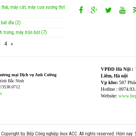
, thái, máy cắt, máy cưa xương thịt
 bát đĩa (2)
h trứng, máy trộn bột (7)
3
4
»
VPĐD Hà Nội : T
hương mại Dịch vụ Anh Cường
Liêm, Hà nội
tỉnh Bắc Ninh
Vp kho:
587 Phú
2/3538.0712
Hotline : 0974.93
n
Website:
www.bep
Copyright by Bếp Công nghiệp Inox ACC. All rights reserved. Hôm nay: 