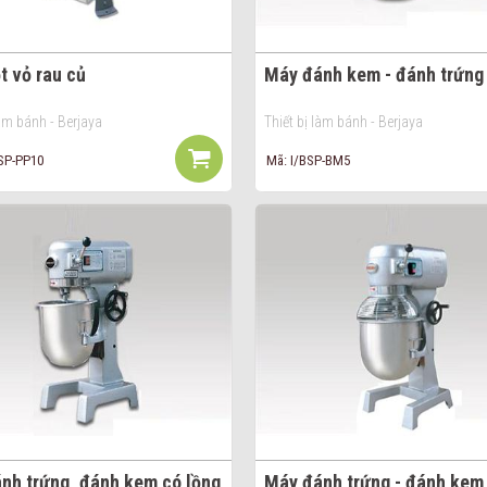
t vỏ rau củ
Máy đánh kem - đánh trứng
làm bánh - Berjaya
Thiết bị làm bánh - Berjaya
SP-PP10
Mã: I/BSP-BM5
nh trứng, đánh kem có lồng
Máy đánh trứng - đánh kem