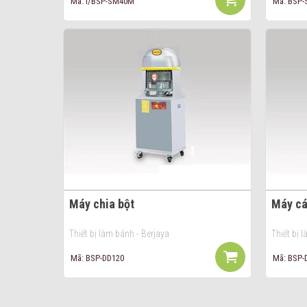
Mã: I/BSP-SM40M
Mã: BSP
Máy chia bột
Máy cá
Thiết bị làm bánh - Berjaya
Thiết bị 
Mã: BSP-DD120
Mã: BSP-