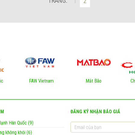
TRANG:
1
2
ic
FAW Vietnam
Mắt Bão
Ch
ẨM
ĐĂNG KÝ NHẬN BÁO GIÁ
ị lạnh Hàn Quốc (9)
ng không khói (6)