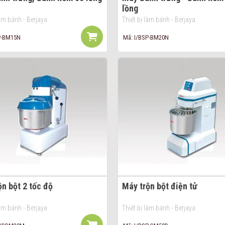
lồng
làm bánh - Berjaya
Thiết bị làm bánh - Berjaya
P-BM15N
Mã: I/BSP-BM20N
ộn bột 2 tốc độ
Máy trộn bột điện tử
làm bánh - Berjaya
Thiết bị làm bánh - Berjaya