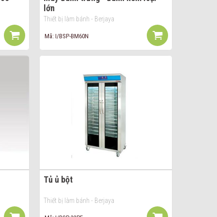
lớn
Thiết bị làm bánh - Berjaya
Mã: I/BSP-BM60N
Tủ ủ bột
Thiết bị làm bánh - Berjaya