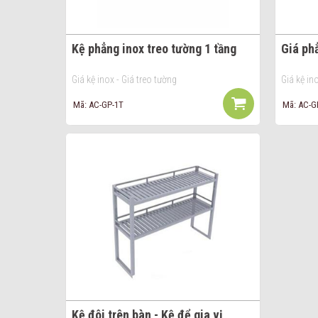
Kệ phẳng inox treo tường 1 tầng
Giá ph
Giá kệ inox - Giá treo tường
Giá kệ in
Mã: AC-GP-1T
Mã: AC-G
Kệ đôi trên bàn - Kệ để gia vị