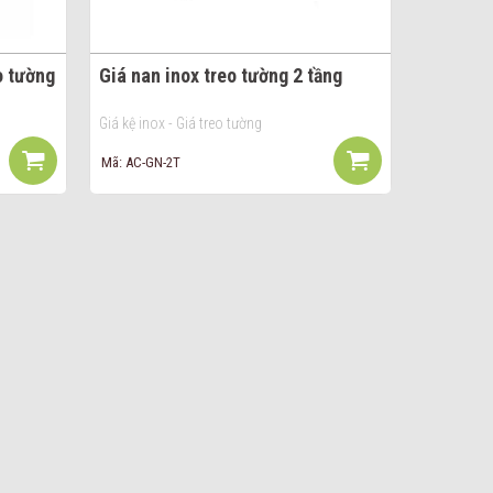
o tường
Giá nan inox treo tường 2 tầng
Giá kệ inox - Giá treo tường
Mã: AC-GN-2T