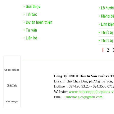
• Giới thiệu
• Lò nướn
• Tin tức
• Kiềng b
• Dự án hoàn thiện
• Linh ki
• Tư vấn
• Thiết bị
• Liên hệ
• Thiết bị
1
2
Google Maps
Công T
y TNHH Đầu tư Sản xuất và T
Địa chỉ: phố Chùa Dận, phường Từ Sơn, 
Chát Zalo
Hotline : 0974.93.93.23 - 024.3538.071
Website:
www.bepcongnghiepinox.v
Email :
anhcuong.co@gmail.com
.
Messenger