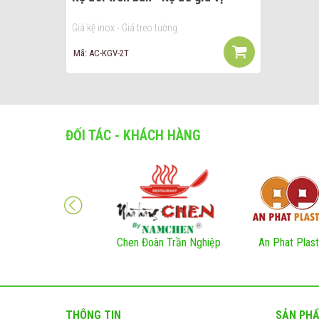
Giá kệ inox - Giá treo tường
Mã: AC-KGV-2T
ĐỐI TÁC - KHÁCH HÀNG
Chen Đoàn Trần Nghiệp
An Phat Plast
THÔNG TIN
SẢN PH