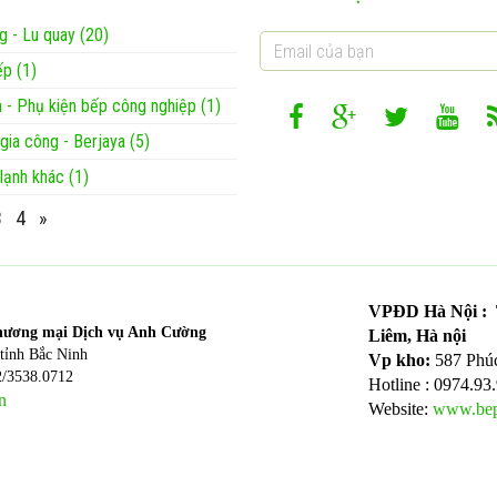
g - Lu quay (20)
ếp (1)
ện - Phụ kiện bếp công nghiệp (1)
 gia công - Berjaya (5)
 lạnh khác (1)
3
4
»
VPĐD Hà Nội : T
hương mại Dịch vụ Anh Cường
Liêm, Hà nội
tỉnh Bắc Ninh
Vp kho:
587 Phú
2/3538.0712
Hotline : 0974.93
n
Website:
www.bep