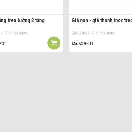
ẳng treo tường 2 tầng
Giá nan - giá thanh inox tre
ox - Giá treo tường
Giá kệ inox - Giá treo tường
P-2T
Mã: AC-GN-1T