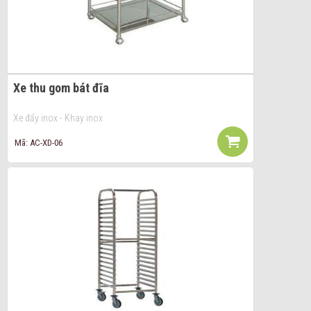
Xe thu gom bát đĩa
Xe đẩy inox - Khay inox
Mã: AC-XD-06