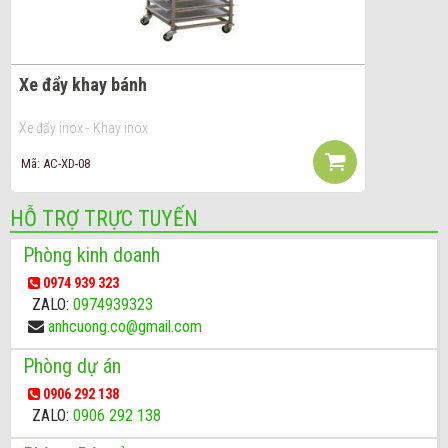
Xe đẩy khay bánh
Xe đẩy inox - Khay inox
Mã: AC-XD-08
HỖ TRỢ TRỰC TUYẾN
Phòng kinh doanh
0974 939 323
ZALO:
0974939323
anhcuong.co@gmail.com
Phòng dự án
0906 292 138
ZALO:
0906 292 138