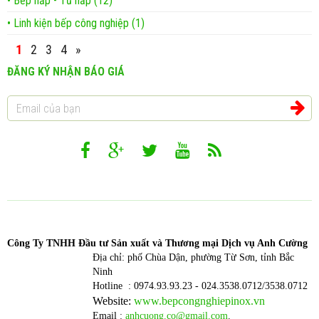
• Bếp hấp - Tủ hấp (12)
• Linh kiện bếp công nghiệp (1)
1
2
3
4
»
ĐĂNG KÝ NHẬN BÁO GIÁ
Công T
y TNHH Đầu tư Sản xuất và Thương mại Dịch vụ Anh Cường
Địa chỉ: phố Chùa Dận, phường Từ Sơn, tỉnh Bắc
Ninh
Hotline : 0974.93.93.23 - 024.3538.0712/3538.0712
Website:
www.bepcongnghiepinox.vn
Email :
anhcuong.co@gmail.com
.