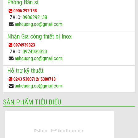
Phòng Bán sỉ
0906 292 138
ZALO:
0906292138
anhcuong.co@gmail.com
Nhận Gia công thiết bị Inox
0974939323
ZALO:
0974939323
anhcuong.co@gmail.com
Hỗ trợ kỹ thuật
0243 5380712/ 5380713
anhcuong.co@gmail.com
SẢN PHẨM TIÊU BIỂU