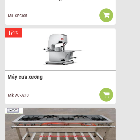
Mã: SP0305
1%
Máy cưa xương
Mã: AC-J210