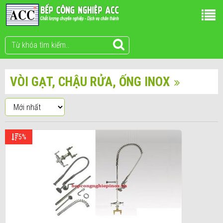
VÒI GẠT, CHẬU RỬA, ỐNG INOX
5%