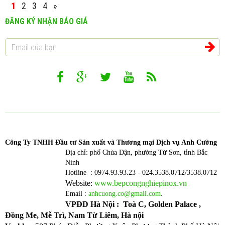
1
2
3
4
»
ĐĂNG KÝ NHẬN BÁO GIÁ
Công T
y TNHH Đầu tư Sản xuất và Thương mại Dịch vụ Anh Cường
Địa chỉ: phố Chùa Dận, phường Từ Sơn, tỉnh Bắc
Ninh
Hotline : 0974.93.93.23 - 024.3538.0712/3538.0712
Website:
www.bepcongnghiepinox.vn
Email :
anhcuong.co@gmail.com
.
VPĐD Hà Nội : Toà C, Golden Palace ,
Đồng Me, Mễ Trì, Nam Từ Liêm, Hà nội