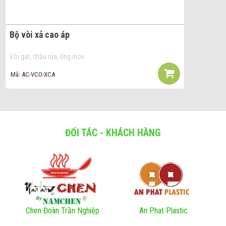
Bộ vòi xả cao áp
Vòi gạt, chậu rửa, ống inox
Mã: AC-VCO-XCA
ĐỐI TÁC - KHÁCH HÀNG
Chen Đoàn Trần Nghiệp
An Phat Plastic