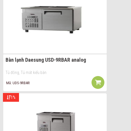
Bàn lạnh Daesung USD-9RBAR analog
Tủ đông, Tủ mát kiểu bàn
Mã: UDS-9RBAR
1%