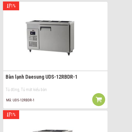
1%
Bàn lạnh Daesung UDS-12RBDR-1
Tủ đông, Tủ mát kiểu bàn
Mã: UDS-12RBDR-1
1%