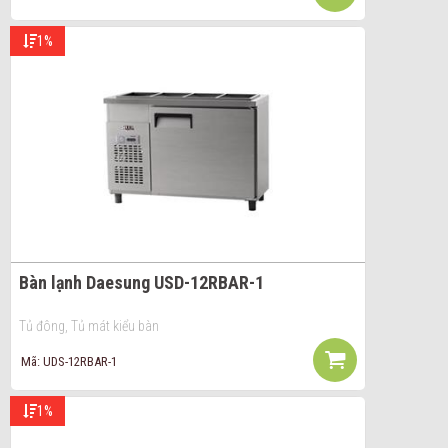
1%
Bàn lạnh Daesung USD-12RBAR-1
Tủ đông, Tủ mát kiểu bàn
Mã: UDS-12RBAR-1
1%