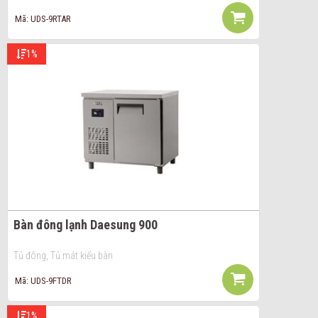
Mã: UDS-9RTAR
1%
Bàn đông lạnh Daesung 900
Tủ đông, Tủ mát kiểu bàn
Mã: UDS-9FTDR
1%