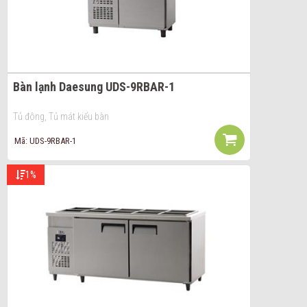
Bàn lạnh Daesung UDS-9RBAR-1
Tủ đông, Tủ mát kiểu bàn
Mã: UDS-9RBAR-1
1%