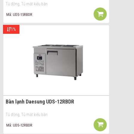
Tủ đông, Tủ mát kiểu bàn
Mã: UDS-15RBDR
1%
Bàn lạnh Daesung UDS-12RBDR
Tủ đông, Tủ mát kiểu bàn
Mã: UDS-12RBDR