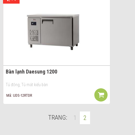
Bàn lạnh Daesung 1200
Tủ đông, Tủ mát kiểu bàn
Mã: UDS-12RTDR
TRANG:
1
2