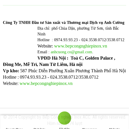
Công T
y TNHH Đầu tư Sản xuất và Thương mại Dịch vụ Anh Cường
Địa chỉ: phố Chùa Dận, phường Từ Sơn, tỉnh Bắc
Ninh
Hotline : 0974.93.93.23 - 024.3538.0712/3538.0712
Website:
www.bepcongnghiepinox.vn
Email :
anhcuong.co@gmail.com
.
VPĐD Hà Nội : Toà C, Golden Palace ,
Đồng Me, Mễ Trì, Nam Từ Liêm, Hà nội
Vp kho:
587 Phúc Diễn Phường Xuân Phương Thành Phố Hà Nội
Hotline : 0974.93.93.23 - 024.3538.0712/3538.0712
Website:
www.bepcongnghiepinox.vn
© 2014 Copyright by Bếp Công nghiệp Inox ACC. All rights reserved.
Hôm nay: 1174 lượt