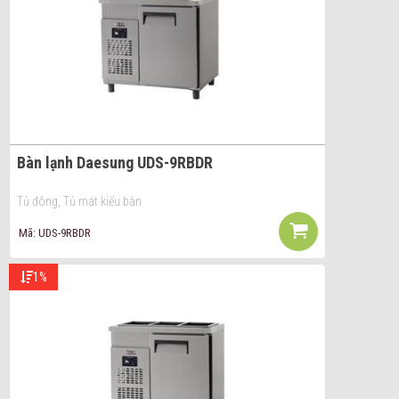
Bàn lạnh Daesung UDS-9RBDR
Tủ đông, Tủ mát kiểu bàn
Mã: UDS-9RBDR
1%