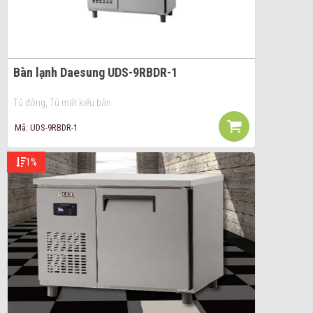
Bàn lạnh Daesung UDS-9RBDR-1
Tủ đông, Tủ mát kiểu bàn
Mã: UDS-9RBDR-1
1%