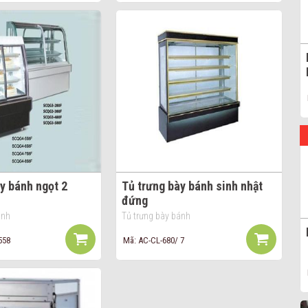
y bánh ngọt 2
Tủ trưng bày bánh sinh nhật
đứng
ánh
Tủ trưng bày bánh
558
Mã: AC-CL-680/ 7