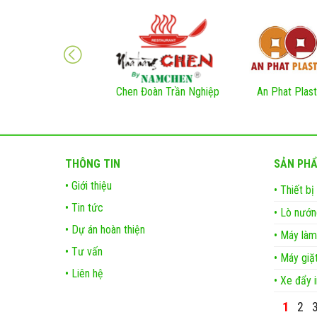
Chen Đoàn Trần Nghiệp
An Phat Plast
THÔNG TIN
SẢN PH
• Giới thiệu
• Thiết bị
• Tin tức
• Lò nướn
• Dự án hoàn thiện
• Máy làm
• Tư vấn
• Máy giặ
• Liên hệ
• Xe đẩy i
1
2