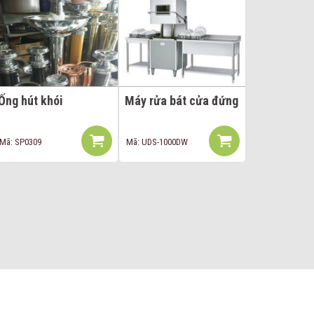
Ống hút khói
Máy rửa bát cửa đứng
Mã: SP0309
Mã: UDS-1000DW