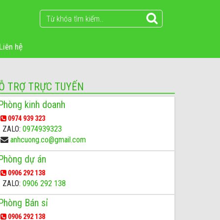
Liên hệ
Ỗ TRỢ TRỰC TUYẾN
Phòng kinh doanh
0974 939 323
ZALO:
0974939323
anhcuong.co@gmail.com
Phòng dự án
0906 292 138
ZALO:
0906 292 138
Phòng Bán sỉ
0906 292 138