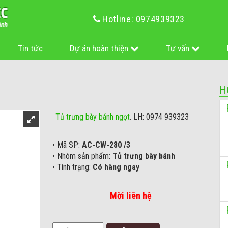
Hotline: 0974939323
Tin tức
Dự án hoàn thiện
Tư vấn
H
Tủ trưng bày bánh ngọt
. LH: 0974 939323
• Mã SP:
AC-CW-280 /3
• Nhóm sản phẩm:
Tủ trưng bày bánh
• Tình trạng:
Có hàng ngay
Mời liên hệ