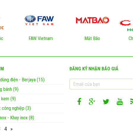
ic
FAW Vietnam
Mắt Bão
Ch
ẨM
ĐĂNG KÝ NHẬN BÁO GIÁ
 dùng điện - Berjaya (15)
g bánh (9)
 kem (9)
t công nghiệp (3)
nox - Khay inox (8)
3
4
»