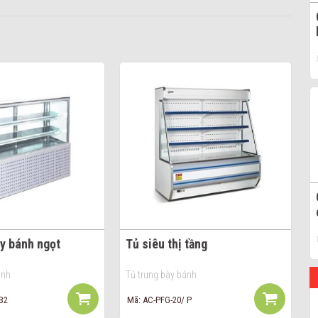
ày bánh ngọt
Tủ siêu thị tầng
ánh
Tủ trưng bày bánh
B2
Mã: AC-PFG-20/ P