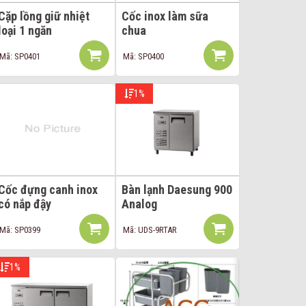
Cặp lồng giữ nhiệt
Cốc inox làm sữa
loại 1 ngăn
chua
Mã: SP0401
Mã: SP0400
1%
Cốc đựng canh inox
Bàn lạnh Daesung 900
có nắp đậy
Analog
Mã: SP0399
Mã: UDS-9RTAR
1%