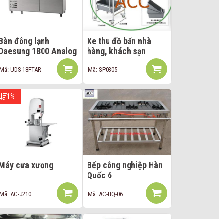
Bàn đông lạnh
Xe thu đồ bẩn nhà
Daesung 1800 Analog
hàng, khách sạn
Mã: UDS-18FTAR
Mã: SP0305
1%
Máy cưa xương
Bếp công nghiệp Hàn
Quốc 6
Mã: AC-J210
Mã: AC-HQ-06