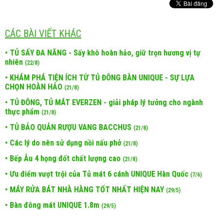
CÁC BÀI VIẾT KHÁC
•
TỦ SẤY ĐA NĂNG - Sấy khô hoàn hảo, giữ trọn hương vị tự
nhiên
(22/8)
•
KHÁM PHÁ TIỆN ÍCH TỪ TỦ ĐÔNG BÀN UNIQUE - SỰ LỰA
CHỌN HOÀN HẢO
(21/8)
•
TỦ ĐÔNG, TỦ MÁT EVERZEN - giải pháp lý tưởng cho ngành
thực phẩm
(21/8)
•
TỦ BẢO QUẢN RƯỢU VANG BACCHUS
(21/8)
•
Các lý do nên sử dụng nồi nấu phở
(21/8)
•
Bếp Âu 4 họng đốt chất lượng cao
(21/8)
•
Ưu điểm vượt trội của Tủ mát 6 cánh UNIQUE Hàn Quốc
(7/6)
•
MÁY RỬA BÁT NHÀ HÀNG TỐT NHẤT HIỆN NAY
(29/5)
•
Bàn đông mát UNIQUE 1.8m
(29/5)