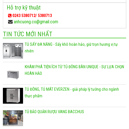
Hỗ trợ kỹ thuật
0243 5380712/ 5380713
anhcuong.co@gmail.com
TIN TỨC MỚI NHẤT
TỦ SẤY ĐA NĂNG - Sấy khô hoàn hảo, giữ trọn hương vị tự
nhiên
KHÁM PHÁ TIỆN ÍCH TỪ TỦ ĐÔNG BÀN UNIQUE - SỰ LỰA CHỌN
HOÀN HẢO
TỦ ĐÔNG, TỦ MÁT EVERZEN - giải pháp lý tưởng cho ngành
thực phẩm
TỦ BẢO QUẢN RƯỢU VANG BACCHUS