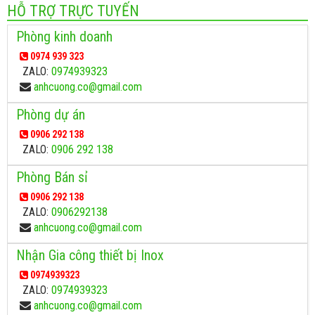
HỖ TRỢ TRỰC TUYẾN
Phòng kinh doanh
0974 939 323
ZALO:
0974939323
anhcuong.co@gmail.com
Phòng dự án
0906 292 138
ZALO:
0906 292 138
Phòng Bán sỉ
0906 292 138
ZALO:
0906292138
anhcuong.co@gmail.com
Nhận Gia công thiết bị Inox
0974939323
ZALO:
0974939323
anhcuong.co@gmail.com